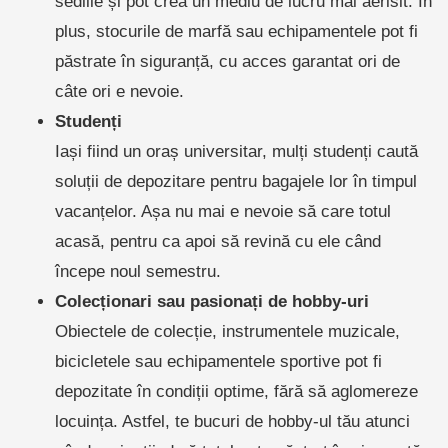
sediile și pot crea un mediu de lucru mai aerisit. În
plus, stocurile de marfă sau echipamentele pot fi
păstrate în siguranță, cu acces garantat ori de
câte ori e nevoie.
Studenți
Iași fiind un oraș universitar, mulți studenți caută
soluții de depozitare pentru bagajele lor în timpul
vacanțelor. Așa nu mai e nevoie să care totul
acasă, pentru ca apoi să revină cu ele când
începe noul semestru.
Colecționari sau pasionați de hobby-uri
Obiectele de colecție, instrumentele muzicale,
bicicletele sau echipamentele sportive pot fi
depozitate în condiții optime, fără să aglomereze
locuința. Astfel, te bucuri de hobby-ul tău atunci