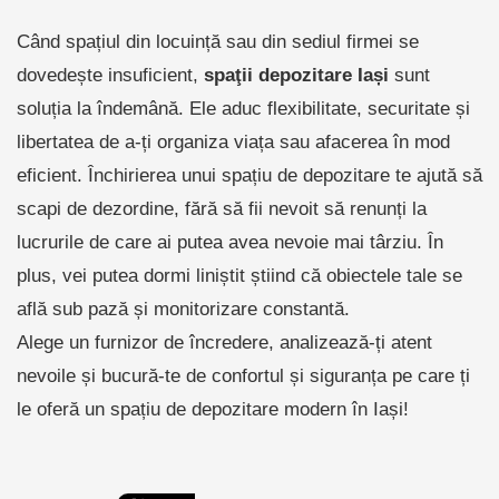
Când spațiul din locuință sau din sediul firmei se
dovedește insuficient,
spaţii depozitare Iași
sunt
soluția la îndemână. Ele aduc flexibilitate, securitate și
libertatea de a-ți organiza viața sau afacerea în mod
eficient. Închirierea unui spațiu de depozitare te ajută să
scapi de dezordine, fără să fii nevoit să renunți la
lucrurile de care ai putea avea nevoie mai târziu. În
plus, vei putea dormi liniștit știind că obiectele tale se
află sub pază și monitorizare constantă.
Alege un furnizor de încredere, analizează-ți atent
nevoile și bucură-te de confortul și siguranța pe care ți
le oferă un spațiu de depozitare modern în Iași!