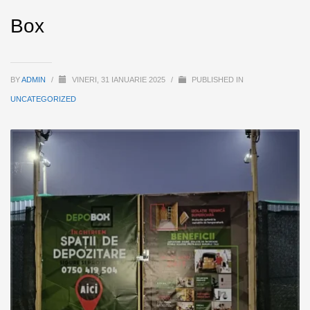
Box
BY
ADMIN
/
VINERI, 31 IANUARIE 2025
/
PUBLISHED IN
UNCATEGORIZED