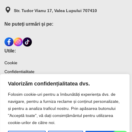
Str. Tudor Vianu 17, Valea Lupului 707410
Ne puteţi urmări şi pe:
Utile:
Cookie
Confidentialitate
Termeni si conditii
Valorizăm confidențialitatea dvs.
Folosim cookie-uri pentru a îmbunătăți experiența dvs. de
Externe
navigare, pentru a furniza reclame și conținut personalizate,
ANPC
și pentru a analiza traficul nostru. Prin apăsarea butonului
"Acceptă toate", vă dați consimțământul pentru utilizarea
© Depo Box | Toate drepturile rezervate. Site creat de:
cookie-urilor de către noi.
Online Ideea